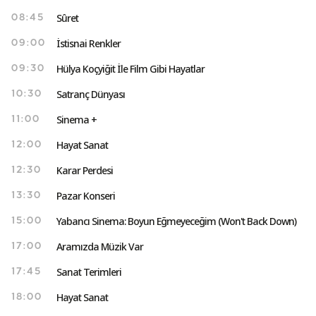
Sûret
08:45
İstisnai Renkler
09:00
Hülya Koçyiğit İle Film Gibi Hayatlar
09:30
Satranç Dünyası
10:30
Sinema +
11:00
Hayat Sanat
12:00
Karar Perdesi
12:30
Pazar Konseri
13:30
Yabancı Sinema: Boyun Eğmeyeceğim (Won't Back Down)
15:00
Aramızda Müzik Var
17:00
Sanat Terimleri
17:45
Hayat Sanat
18:00