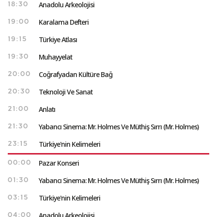
Anadolu Arkeolojisi
18:30
Karalama Defteri
19:00
Türkiye Atlası
19:15
Muhayyelat
19:30
Coğrafyadan Kültüre Bağ
20:00
Teknoloji Ve Sanat
20:30
Anlatı
21:00
Yabancı Sinema: Mr. Holmes Ve Müthiş Sırrı (Mr. Holmes)
21:30
Türkiye'nin Kelimeleri
23:15
Pazar Konseri
00:00
Yabancı Sinema: Mr. Holmes Ve Müthiş Sırrı (Mr. Holmes)
01:30
Türkiye'nin Kelimeleri
03:15
Anadolu Arkeolojisi
04:00