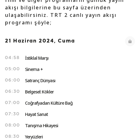
film ve diğer programların günlük yayın
akışı bilgilerine bu sayfa üzerinden
ulaşabilirsiniz. TRT 2 canlı yayın akışı
programı şöyle;
21 Haziran 2024, Cuma
İstiklal Marşı
04:58
Sinema +
05:00
Satranç Dünyası
06:00
Belgesel: Kökler
06:30
Coğrafyadan Kültüre Bağ
07:00
Hayat Sanat
07:30
Tanışma Hikayesi
08:00
Yeryüzleri
08:30