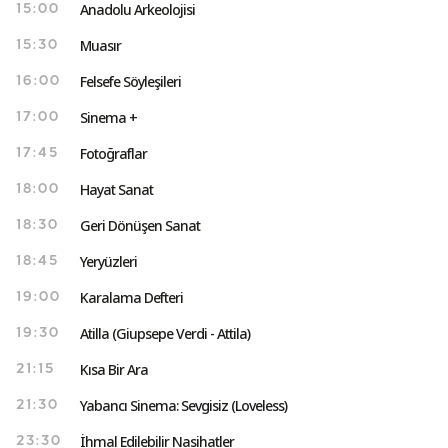
Anadolu Arkeolojisi
15:00
Muasır
15:30
Felsefe Söyleşileri
16:00
Sinema +
17:00
Fotoğraflar
17:45
Hayat Sanat
18:00
Geri Dönüşen Sanat
18:30
Yeryüzleri
18:45
Karalama Defteri
19:00
Atilla (Giupsepe Verdi - Attila)
19:30
Kısa Bir Ara
21:15
Yabancı Sinema: Sevgisiz (Loveless)
21:30
İhmal Edilebilir Nasihatler
23:30