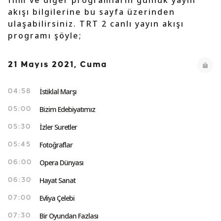
film ve diğer programların günlük yayın
akışı bilgilerine bu sayfa üzerinden
ulaşabilirsiniz. TRT 2 canlı yayın akışı
programı şöyle;
21 Mayıs 2021, Cuma
İstiklal Marşı
04:58
Bizim Edebiyatımız
05:00
İzler Suretler
05:30
Fotoğraflar
05:45
Opera Dünyası
06:00
Hayat Sanat
06:30
Evliya Çelebi
07:00
Bir Oyundan Fazlası
07:30