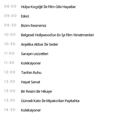
Hülya Koçyiğit İle Film Gibi Hayatlar
08:00
Eskici
09:00
Bizim Resmimiz
09:30
Belgesel: Hollywood'un En İyi Film Yönetmenleri
10:00
Anjelika Akbar İle Sesler
10:30
Sarayın Lezzetleri
11:00
Koleksiyoner
11:30
Tarihin Ruhu
12:00
Hayat Sanat
12:30
Bir Resim Bir Hikaye
13:00
Günseli Kato İle Miyako'dan Payitahta
13:30
Koleksiyoner
14:30