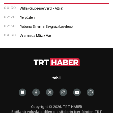
Atilla (Giupsepe Verdi - Attila)
00:30
Yeryüzleri
02:20
Yabancı Sinema: Sevgisiz (Loveless)
02:30
Aramızda Müzik Var
04:30
tabii
Copyright © 2026. TRT HABER
Bağlantı yoluyla gidilen dış sitelerin içeriğinden TRT