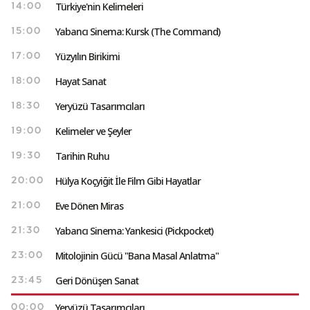
Türkiye'nin Kelimeleri
14:00
Yabancı Sinema: Kursk (The Command)
15:00
Yüzyılın Birikimi
17:00
Hayat Sanat
18:00
Yeryüzü Tasarımcıları
18:30
Kelimeler ve Şeyler
19:00
Tarihin Ruhu
19:30
Hülya Koçyiğit İle Film Gibi Hayatlar
20:00
Eve Dönen Miras
21:00
Yabancı Sinema: Yankesici (Pickpocket)
21:30
Mitolojinin Gücü "Bana Masal Anlatma"
23:00
Geri Dönüşen Sanat
23:45
Yeryüzü Tasarımcıları
00:00