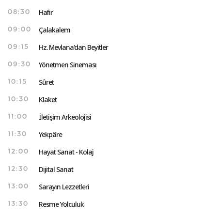
Hafir
08:30
Çalakalem
09:00
Hz. Mevlana'dan Beyitler
09:15
Yönetmen Sineması
09:30
Sûret
10:15
Klaket
10:30
İletişim Arkeolojisi
11:00
Yekpâre
11:30
Hayat Sanat - Kolaj
12:00
Dijital Sanat
12:30
Sarayın Lezzetleri
13:00
Resme Yolculuk
13:30