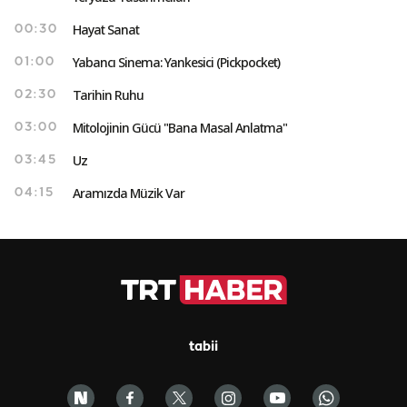
Hayat Sanat
00:30
Yabancı Sinema: Yankesici (Pickpocket)
01:00
Tarihin Ruhu
02:30
Mitolojinin Gücü "Bana Masal Anlatma"
03:00
Uz
03:45
Aramızda Müzik Var
04:15
tabii