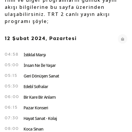
film ve diğer programların günlük yayın
akışı bilgilerine bu sayfa üzerinden
ulaşabilirsiniz. TRT 2 canlı yayın akışı
programı şöyle;
12 Şubat 2024, Pazartesi
İstiklal Marşı
04:58
İnsan Ne İle Yaşar
05:00
Geri Dönüşen Sanat
05:15
Edebî Sofralar
05:30
Bir Kare Bir Anlam
06:00
Pazar Konseri
06:15
Hayat Sanat - Kolaj
07:30
Koca Sinan
08:00