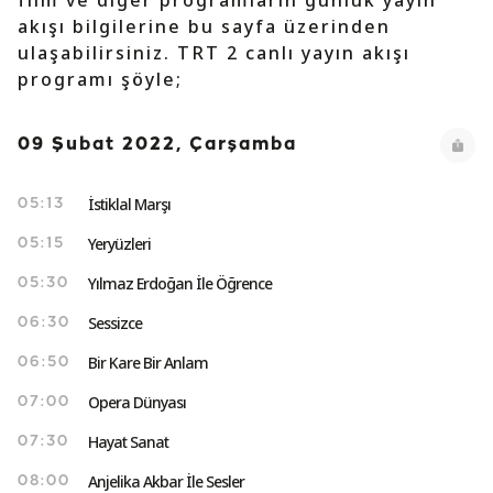
film ve diğer programların günlük yayın
akışı bilgilerine bu sayfa üzerinden
ulaşabilirsiniz. TRT 2 canlı yayın akışı
programı şöyle;
09 Şubat 2022, Çarşamba
İstiklal Marşı
05:13
Yeryüzleri
05:15
Yılmaz Erdoğan İle Öğrence
05:30
Sessizce
06:30
Bir Kare Bir Anlam
06:50
Opera Dünyası
07:00
Hayat Sanat
07:30
Anjelika Akbar İle Sesler
08:00