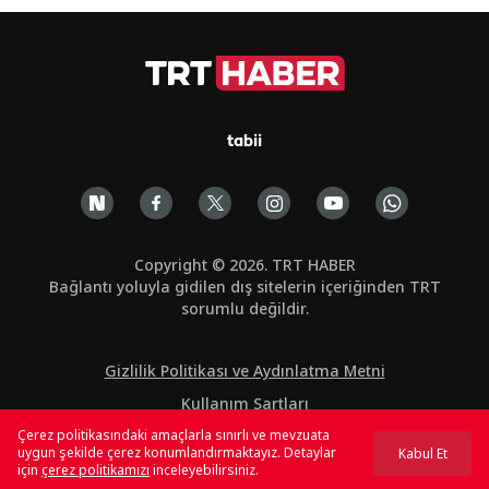
tabii
Copyright © 2026. TRT HABER
Bağlantı yoluyla gidilen dış sitelerin içeriğinden TRT
sorumlu değildir.
Gizlilik Politikası ve Aydınlatma Metni
Kullanım Şartları
Çerez politikasındaki amaçlarla sınırlı ve mevzuata
Çerez Politikası
uygun şekilde çerez konumlandırmaktayız. Detaylar
Kabul Et
için
çerez politikamızı
inceleyebilirsiniz.