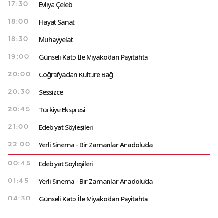
Evliya Çelebi
17:30
Hayat Sanat
18:00
Muhayyelat
18:30
Günseli Kato İle Miyako'dan Payitahta
19:00
Coğrafyadan Kültüre Bağ
20:00
Sessizce
20:30
Türkiye Ekspresi
20:45
Edebiyat Söyleşileri
21:00
Yerli Sinema - Bir Zamanlar Anadolu'da
22:00
Edebiyat Söyleşileri
00:45
Yerli Sinema - Bir Zamanlar Anadolu'da
01:45
Günseli Kato İle Miyako'dan Payitahta
04:30