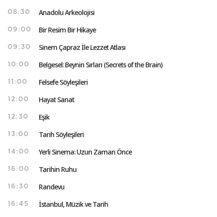
Anadolu Arkeolojisi
08:30
Bir Resim Bir Hikaye
09:00
Sinem Çapraz İle Lezzet Atlası
09:30
Belgesel: Beynin Sırları (Secrets of the Brain)
10:00
Felsefe Söyleşileri
11:00
Hayat Sanat
12:00
Eşik
12:30
Tarih Söyleşileri
13:00
Yerli Sinema: Uzun Zaman Önce
14:00
Tarihin Ruhu
16:00
Randevu
16:30
İstanbul, Müzik ve Tarih
16:45