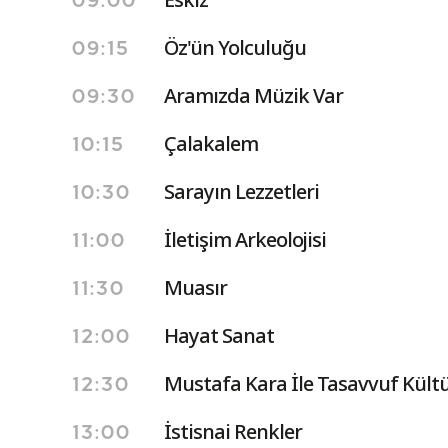
09:00
Öz'ün Yolculuğu
09:15
Aramızda Müzik Var
09:30
Çalakalem
10:15
Sarayın Lezzetleri
10:30
İletişim Arkeolojisi
11:00
Muasır
11:30
Hayat Sanat
12:00
Mustafa Kara İle Tasavvuf Kültür
12:30
İstisnai Renkler
13:00