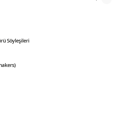
ü Söyleşileri
makers)