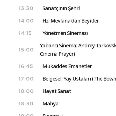
Sanatçının Şehri
13:30
Hz. Mevlana'dan Beyitler
14:00
Yönetmen Sineması
14:15
Yabancı Sinema: Andrey Tarkovski
15:00
Cinema Prayer)
Mukaddes Emanetler
16:45
Belgesel: Yay Ustaları (The Bow
17:00
Hayat Sanat
18:00
Mahya
18:30
Sinema +