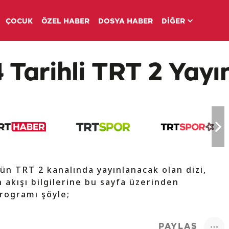
ÇOCUK
ÖZEL HABER
DOSYA HABER
DİĞER
Tarihli TRT 2 Yayın
ün TRT 2 kanalında yayınlanacak olan dizi,
 akışı bilgilerine bu sayfa üzerinden
programı şöyle;
PAYLAŞ