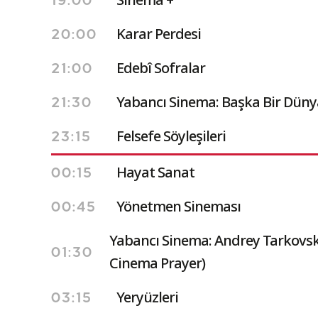
19:00
Karar Perdesi
20:00
Edebî Sofralar
21:00
Yabancı Sinema: Başka Bir Düny
21:30
Felsefe Söyleşileri
23:15
Hayat Sanat
00:15
Yönetmen Sineması
00:45
Yabancı Sinema: Andrey Tarkovski
01:30
Cinema Prayer)
Yeryüzleri
03:15