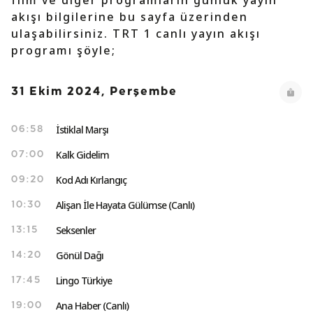
film ve diğer programların günlük yayın
akışı bilgilerine bu sayfa üzerinden
ulaşabilirsiniz. TRT 1 canlı yayın akışı
programı şöyle;
31 Ekim 2024, Perşembe
İstiklal Marşı
06:58
Kalk Gidelim
07:00
Kod Adı Kırlangıç
09:20
Alişan İle Hayata Gülümse (Canlı)
10:30
Seksenler
13:15
Gönül Dağı
14:20
Lingo Türkiye
17:45
Ana Haber (Canlı)
19:00