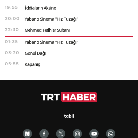
İddiaların Aksine
19:55
Yabancı Sinema "Hız Tuzağı"
20:00
Mehmed: Fetihler Sultanı
22:30
Yabancı Sinema "Hız Tuzağı"
01:35
Gönül Dağı
03:20
Kapanış
05:55
tabii