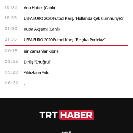
Ana Haber (Canlı)
18:00
UEFA EURO 2020 Futbol Karş. "Hollanda-Çek Cumhuriyeti"
18:55
Kupa Akşamı (Canlı)
21:00
UEFA EURO 2020 Futbol Karş. "Belçika-Portekiz"
21:55
Bir Zamanlar Kıbrıs
00:15
Diriliş "Ertuğrul"
02:55
Yıldızların Yolu
05:20
.
06:20