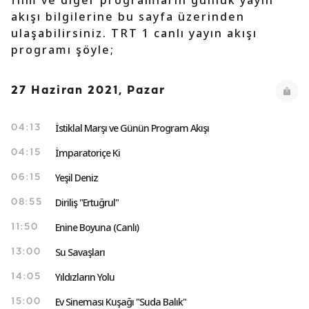
film ve diğer programların günlük yayın
akışı bilgilerine bu sayfa üzerinden
ulaşabilirsiniz. TRT 1 canlı yayın akışı
programı şöyle;
27 Haziran 2021, Pazar
İstiklal Marşı ve Günün Program Akışı
04:13
İmparatoriçe Ki
04:15
Yeşil Deniz
06:15
Diriliş "Ertuğrul"
08:55
Enine Boyuna (Canlı)
11:50
Su Savaşları
13:00
Yıldızların Yolu
14:05
Ev Sineması Kuşağı "Suda Balık"
15:00