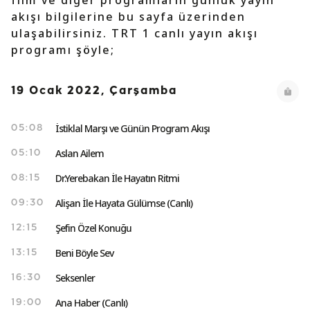
film ve diğer programların günlük yayın
akışı bilgilerine bu sayfa üzerinden
ulaşabilirsiniz. TRT 1 canlı yayın akışı
programı şöyle;
19 Ocak 2022, Çarşamba
İstiklal Marşı ve Günün Program Akışı
05:08
Aslan Ailem
05:10
Dr.Yerebakan İle Hayatın Ritmi
08:15
Alişan İle Hayata Gülümse (Canlı)
09:30
Şefin Özel Konuğu
12:15
Beni Böyle Sev
13:15
Seksenler
16:30
Ana Haber (Canlı)
19:00