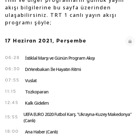
film ve diğer programların günlük yayın
akışı bilgilerine bu sayfa üzerinden
ulaşabilirsiniz. TRT 1 canlı yayın akışı
programı şöyle;
17 Haziran 2021, Perşembe
İstiklal Marşı ve Günün Program Akışı
06:28
Dr.Yerebakan İle Hayatın Ritmi
06:30
Vuslat
07:55
Tozkoparan
11:15
Kalk Gidelim
12:45
UEFA EURO 2020 Futbol Karş. "Ukrayna-Kuzey Makedonya"
15:55
(Canlı)
Ana Haber (Canlı)
18:00