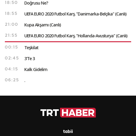
Doğrusu Ne?
18:50
UEFA EURO 2020 Futbol Karş. "Danimarka-Belçika" (Canlı)
18:55
Kupa Akşamı (Canlı)
21:00
UEFA EURO 2020 Futbol Karş. "Hollanda-Avusturya" (Canlı)
21:55
Teşkilat
00:15
3'Te 3
02:45
Kalk Gidelim
04:15
.
06:25
tabii