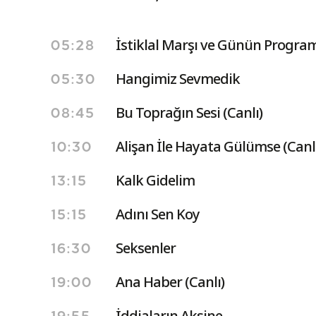
İstiklal Marşı ve Günün Program
05:28
Hangimiz Sevmedik
05:30
Bu Toprağın Sesi (Canlı)
08:45
Alişan İle Hayata Gülümse (Canl
10:30
Kalk Gidelim
13:15
Adını Sen Koy
15:15
Seksenler
16:30
Ana Haber (Canlı)
19:00
İddiaların Aksine