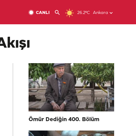
CANLI
26.2ºC
Ankara
Akışı
Ömür Dediğin 400. Bölüm