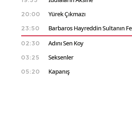
19:55
Yürek Çıkmazı
20:00
Barbaros Hayreddin Sultanın F
23:50
Adını Sen Koy
02:30
Seksenler
03:25
Kapanış
05:20