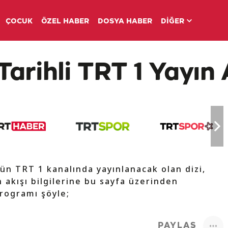
ÇOCUK
ÖZEL HABER
DOSYA HABER
DİĞER
arihli TRT 1 Yayın 
ün TRT 1 kanalında yayınlanacak olan dizi,
 akışı bilgilerine bu sayfa üzerinden
programı şöyle;
PAYLAŞ