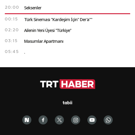
Seksenler
20:00
Türk Sineması "Kardeşim İçin" Der'a""
00:15
Ailenin Yeni Üyesi ''Türkiye''
02:20
Masumlar Apartmanı
03:15
.
05:45
tabii