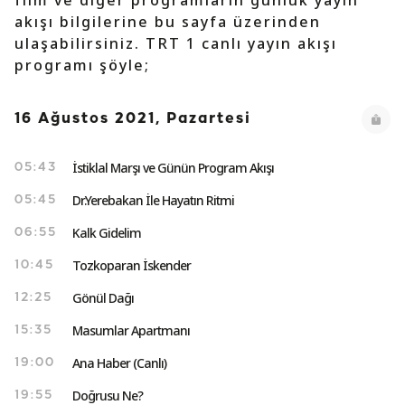
film ve diğer programların günlük yayın
akışı bilgilerine bu sayfa üzerinden
ulaşabilirsiniz. TRT 1 canlı yayın akışı
programı şöyle;
16 Ağustos 2021, Pazartesi
İstiklal Marşı ve Günün Program Akışı
05:43
Dr.Yerebakan İle Hayatın Ritmi
05:45
Kalk Gidelim
06:55
Tozkoparan İskender
10:45
Gönül Dağı
12:25
Masumlar Apartmanı
15:35
Ana Haber (Canlı)
19:00
Doğrusu Ne?
19:55