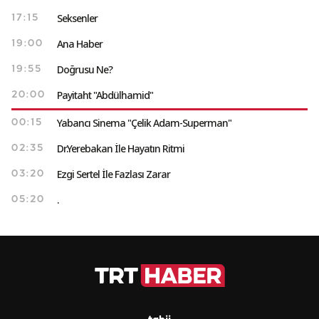
Seksenler
17:15
Ana Haber
19:00
Doğrusu Ne?
19:55
Payitaht "Abdülhamid"
20:00
Yabancı Sinema "Çelik Adam-Superman"
00:15
Dr.Yerebakan İle Hayatın Ritmi
02:35
Ezgi Sertel İle Fazlası Zarar
03:20
.
05:20