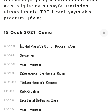
film ve diğer programların günlük yayın
akışı bilgilerine bu sayfa üzerinden
ulaşabilirsiniz. TRT 1 canlı yayın akışı
programı şöyle;
15 Ocak 2021, Cuma
İstiklal Marşı Ve Günün Program Akışı
05:38
Seksenler
05:40
Acemi Anneler
06:35
Dr.Yerebakan İle Hayatın Ritmi
08:00
Türkan Hanım'ın Konağı
09:00
Kalk Gidelim
11:00
Ezgi Sertel İle Fazlası Zarar
13:30
Acemi Anneler
15:55