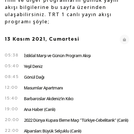
film ve diğer programların günlük yayın
akışı bilgilerine bu sayfa üzerinden
ulaşabilirsiniz. TRT 1 canlı yayın akışı
programı şöyle;
13 Kasım 2021, Cumartesi
İstiklal Marşı ve Günün Program Akışı
05:38
Yeşil Deniz
05:40
Gönül Dağı
08:45
Masumlar Apartmanı
12:00
Barbaroslar Akdeniz'in Kılıcı
15:40
Ana Haber (Canlı)
19:00
2022 Dünya Kupası Eleme Maçı "Türkiye-Cebelitarık" (Canlı)
20:00
Alparslan: Büyük Selçuklu (Canlı)
22:00