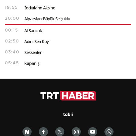
İddiaların Aksine
19:55
Alparslan: Büyük Selçuklu
20:00
Al Sancak
00:15
Adını Sen Koy
02:50
Seksenler
03:40
Kapanış
05:45
tabii