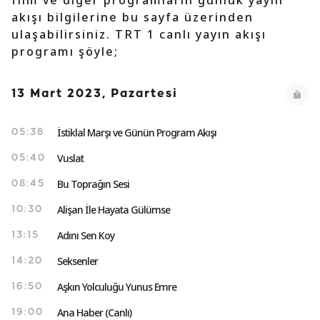
film ve diğer programların günlük yayın
akışı bilgilerine bu sayfa üzerinden
ulaşabilirsiniz. TRT 1 canlı yayın akışı
programı şöyle;
13 Mart 2023, Pazartesi
İstiklal Marşı ve Günün Program Akışı
05:38
Vuslat
05:40
Bu Toprağın Sesi
08:45
Alişan İle Hayata Gülümse
10:30
Adını Sen Koy
13:15
Seksenler
14:20
Aşkın Yolculuğu Yunus Emre
16:50
Ana Haber (Canlı)
19:00