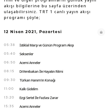
film ve diğer programların günlük yayın
akışı bilgilerine bu sayfa üzerinden
ulaşabilirsiniz. TRT 1 canlı yayın akışı
programı şöyle;
12 Nisan 2021, Pazartesi
İstiklal Marşı ve Günün Program Akışı
05:38
Seksenler
05:40
Acemi Anneler
06:50
Dr.Yerebakan İle Hayatın Ritmi
08:15
Türkan Hanım'ın Konağı
09:30
Kalk Gidelim
11:00
Ezgi Sertel İle Fazlası Zarar
13:20
Acemi Anneler
15:35