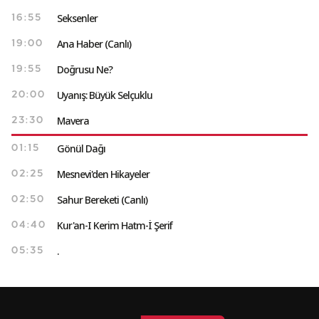
Seksenler
16:55
Ana Haber (Canlı)
19:00
Doğrusu Ne?
19:55
Uyanış: Büyük Selçuklu
20:00
Mavera
23:30
Gönül Dağı
01:15
Mesnevi'den Hikayeler
02:25
Sahur Bereketi (Canlı)
02:50
Kur'an-I Kerim Hatm-İ Şerif
04:40
.
05:35