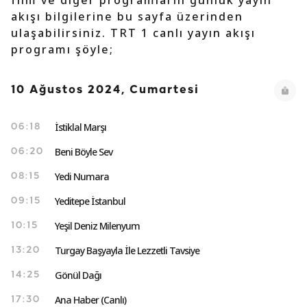
film ve diğer programların günlük yayın
akışı bilgilerine bu sayfa üzerinden
ulaşabilirsiniz. TRT 1 canlı yayın akışı
programı şöyle;
10 Ağustos 2024, Cumartesi
İstiklal Marşı
06:18
Beni Böyle Sev
06:20
Yedi Numara
08:15
Yeditepe İstanbul
09:15
Yeşil Deniz Milenyum
10:15
Turgay Başyayla İle Lezzetli Tavsiye
13:20
Gönül Dağı
14:25
Ana Haber (Canlı)
17:30