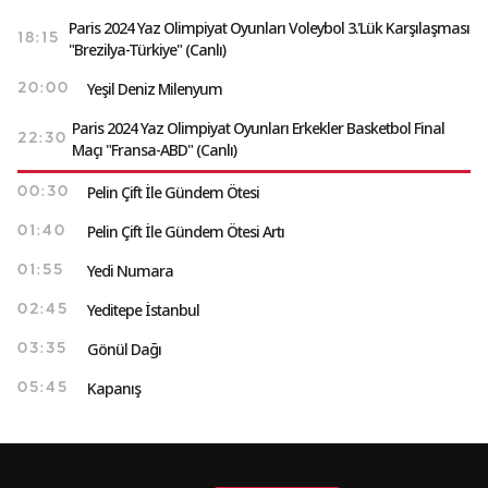
Paris 2024 Yaz Olimpiyat Oyunları Voleybol 3.'Lük Karşılaşması
18:15
"Brezilya-Türkiye" (Canlı)
Yeşil Deniz Milenyum
20:00
Paris 2024 Yaz Olimpiyat Oyunları Erkekler Basketbol Final
22:30
Maçı "Fransa-ABD" (Canlı)
Pelin Çift İle Gündem Ötesi
00:30
Pelin Çift İle Gündem Ötesi Artı
01:40
Yedi Numara
01:55
Yeditepe İstanbul
02:45
Gönül Dağı
03:35
Kapanış
05:45