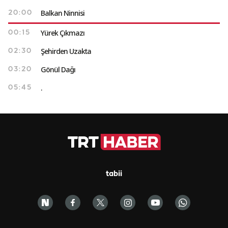
Balkan Ninnisi
20:00
Yürek Çıkmazı
00:15
Şehirden Uzakta
02:30
Gönül Dağı
03:20
.
05:45
tabii