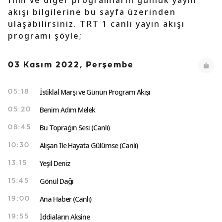
film ve diğer programların günlük yayın
akışı bilgilerine bu sayfa üzerinden
ulaşabilirsiniz. TRT 1 canlı yayın akışı
programı şöyle;
03 Kasım 2022, Perşembe
İstiklal Marşı ve Günün Program Akışı
05:18
Benim Adım Melek
05:20
Bu Toprağın Sesi (Canlı)
08:45
Alişan İle Hayata Gülümse (Canlı)
10:30
Yeşil Deniz
13:15
Gönül Dağı
15:45
Ana Haber (Canlı)
19:00
İddiaların Aksine
19:55