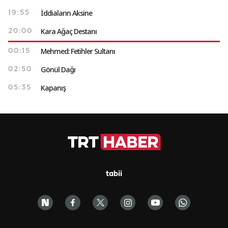
İddiaların Aksine
19:55
Kara Ağaç Destanı
20:00
Mehmed: Fetihler Sultanı
00:15
Gönül Dağı
02:50
Kapanış
05:35
tabii