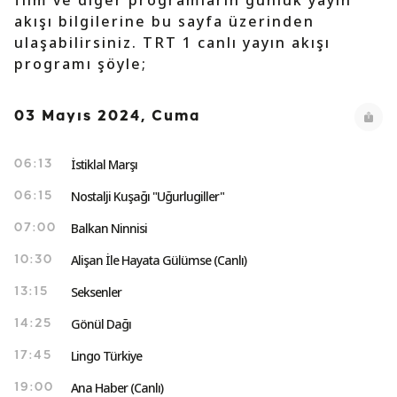
film ve diğer programların günlük yayın
akışı bilgilerine bu sayfa üzerinden
ulaşabilirsiniz. TRT 1 canlı yayın akışı
programı şöyle;
03 Mayıs 2024, Cuma
İstiklal Marşı
06:13
Nostalji Kuşağı "Uğurlugiller"
06:15
Balkan Ninnisi
07:00
Alişan İle Hayata Gülümse (Canlı)
10:30
Seksenler
13:15
Gönül Dağı
14:25
Lingo Türkiye
17:45
Ana Haber (Canlı)
19:00