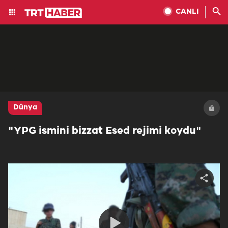
CANLI
Dünya
"YPG ismini bizzat Esed rejimi koydu"
Share
video