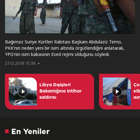
Play
Video
Bağımsız Suriye Kürtleri Rabıtası Başkanı Abdulaziz Temo,
PKK'nın neden yeni bir isim altında örgütlendiğini anlatarak,
YPG'nin isim babasının Esed rejimi olduğunu söyledi.
27.12.2018 15:38
Libya Dışişleri
Ço
Bakanlığına intihar
elb
saldırısı
ısı
En Yeniler