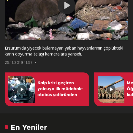
Play
Video
Erzurum'da yiyecek bulamayan yaban hayvanlarının çöplükteki
karın doyurma telaşı kameralara yansıdı.
25.11.2019 11:57
Kalp krizi geçiren
Me
yolcuya ilk müdahale
Öğ
otobüs şoföründen
ku
En Yeniler