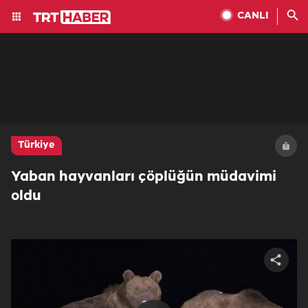
CANLI
Türkiye
Yaban hayvanları çöplüğün müdavimi
oldu
Share
video