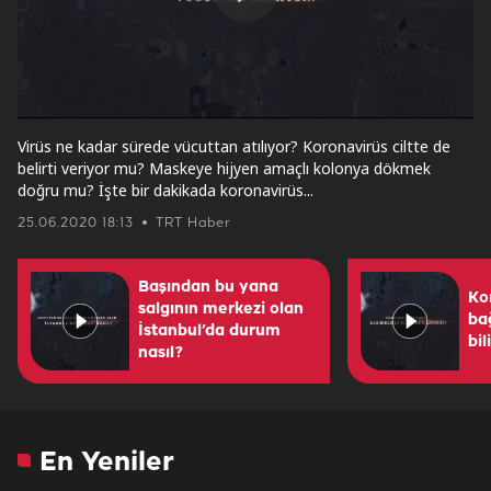
Play
Video
Virüs ne kadar sürede vücuttan atılıyor? Koronavirüs ciltte de
belirti veriyor mu? Maskeye hijyen amaçlı kolonya dökmek
doğru mu? İşte bir dakikada koronavirüs...
25.06.2020 18:13
TRT Haber
Başından bu yana
Ko
salgının merkezi olan
bağ
İstanbul’da durum
bil
nasıl?
En Yeniler