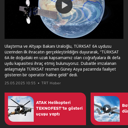
Play
Video
Ulaştırma ve Altyapı Bakanı Uraloğlu, TÜRKSAT 6A uydusu
üzerinden ilk ihracatın gerçekleştirildiğini duyurarak, “TÜRKSAT
6A ile doğudaki en uzak kapsamamız olan coğrafyalara ilk defa
uydu kapasitesi ihraç etmiş bulunuyoruz. Dubai’de imzalanan
anlaşmayla TÜRKSAT resmen Güney Asya pazarında faaliyet
gösteren bir operatör haline geldi” dedi.
25.05.2025 10:55
TRT Haber
ATAK Helikopteri
Ba
TEKNOFEST'te gösteri
dü
uçuşu yaptı