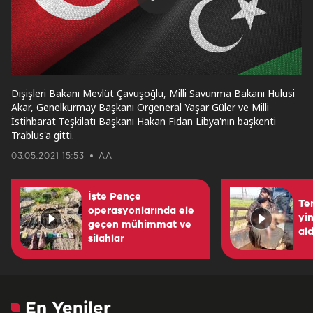
Play
Video
Dışişleri Bakanı Mevlüt Çavuşoğlu, Milli Savunma Bakanı Hulusi
Akar, Genelkurmay Başkanı Orgeneral Yaşar Güler ve Milli
İstihbarat Teşkilatı Başkanı Hakan Fidan Libya'nın başkenti
Trablus'a gitti.
03.05.2021 15:53
AA
İşte Pençe
Te
operasyonlarında ele
yin
geçen mühimmat ve
ald
silahlar
En Yeniler