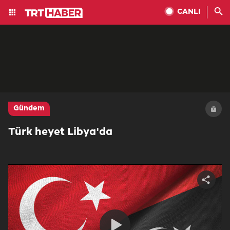
CANLI
Gündem
Türk heyet Libya'da
Share
video