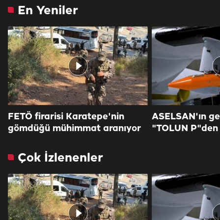
En Yeniler
FETÖ firarisi Karatepe'nin
ASELSAN'ın geli
gömdüğü mühimmat aranıyor
"TOLUN P"den 
Çok İzlenenler