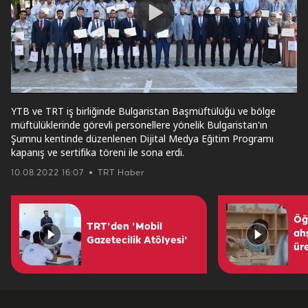
Play
Video
YTB ve TRT iş birliğinde Bulgaristan Başmüftülüğü ve bölge
müftülüklerinde görevli personellere yönelik Bulgaristan'ın
Şumnu kentinde düzenlenen Dijital Medya Eğitim Programı
kapanış ve sertifika töreni ile sona erdi.
10.08.2022 16:07
TRT Haber
Öğ
TRT'den 'Mobil
ah
Gazetecilik Atölyesi'
ür