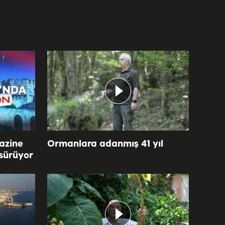
azine
Ormanlara adanmış 41 yıl
 sürüyor