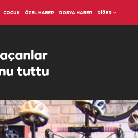
ÇOCUK
ÖZEL HABER
DOSYA HABER
DİĞER
açanlar
unu tuttu