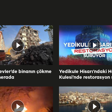
evler’de binanın çökme
Yedikule Hisarı’ndaki H
merada
Kulesi’nde restorasyon