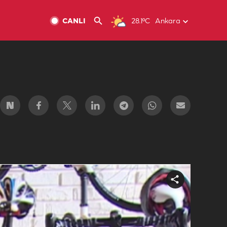
CANLI
28.1ºC
Ankara
Share
video