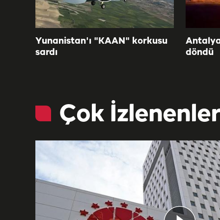
Yunanistan'ı "KAAN" korkusu
Antalya
sardı
döndü
Çok İzlenenle