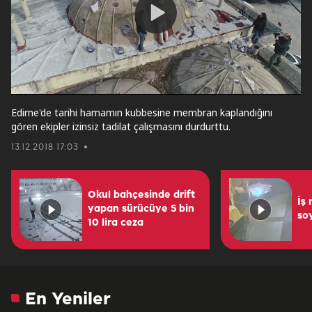
Play
Video
Edirne'de tarihi hamamın kubbesine membran kaplandığını
gören ekipler izinsiz tadilat çalışmasını durdurttu.
13.12.2018 17:03
Okul bahçesinde drift
İş
yapan sürücüye 5 bin
so
10 lira ceza
En Yeniler