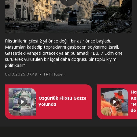
Play
Video
Filistinlilerin çilesi 2 yıl önce değil, bir asır önce başladı.
Masumları katledip topraklarını gasbeden soykırımcı İsrail,
Gazze'deki vahşeti örtecek yalan bulamadı. "Bu, 7 Ekim öne
sürülerek yürütülen bir işgal daha doğrusu bir toplu kıyım
politikası!"
07.10.2025 07:49
TRT Haber
Hay
Özgürlük Filosu Gazze
Kar
yolunda
"M
de