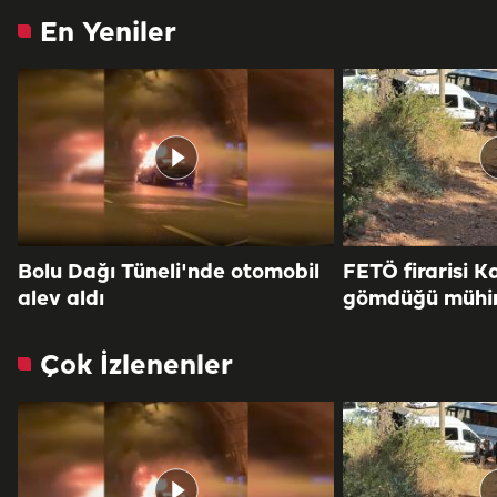
En Yeniler
Bolu Dağı Tüneli'nde otomobil
FETÖ firarisi K
alev aldı
gömdüğü mühi
Çok İzlenenler