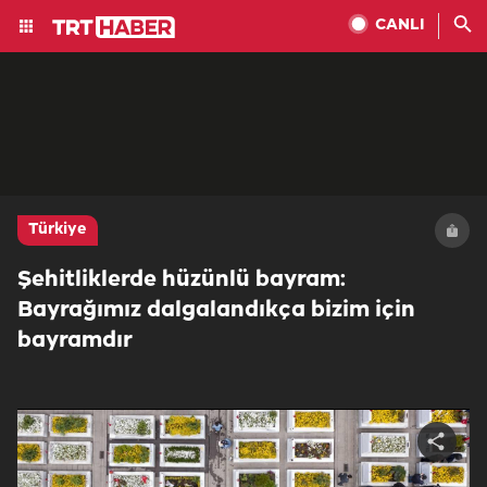
CANLI
Türkiye
Şehitliklerde hüzünlü bayram:
Bayrağımız dalgalandıkça bizim için
bayramdır
Share
video