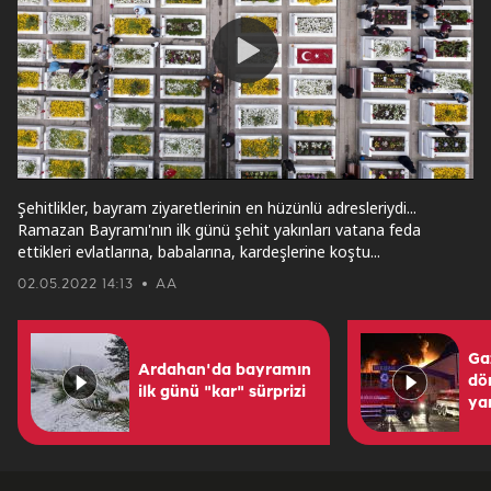
Play
Video
Şehitlikler, bayram ziyaretlerinin en hüzünlü adresleriydi...
Ramazan Bayramı'nın ilk günü şehit yakınları vatana feda
ettikleri evlatlarına, babalarına, kardeşlerine koştu...
02.05.2022 14:13
AA
Ga
Ardahan'da bayramın
dö
ilk günü "kar" sürprizi
ya