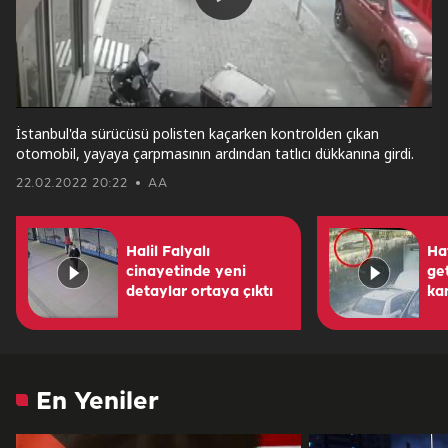
Play
Video
İstanbul'da sürücüsü polisten kaçarken kontrolden çıkan
otomobil, yayaya çarpmasının ardından tatlıcı dükkanına girdi.
22.02.2022 20:22
AA
Halil Falyalı
Ha
cinayetinde yeni
get
detaylar ortaya çıktı
ka
En Yeniler