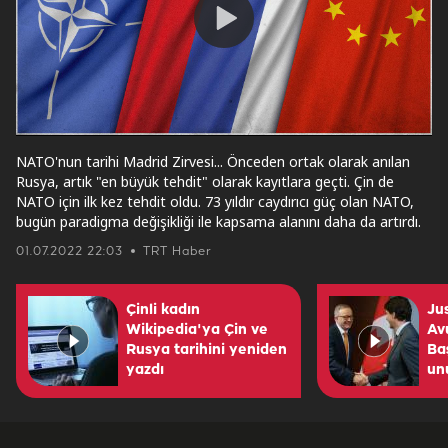
Play
Video
NATO'nun tarihi Madrid Zirvesi... Önceden ortak olarak anılan
Rusya, artık "en büyük tehdit" olarak kayıtlara geçti. Çin de
NATO için ilk kez tehdit oldu. 73 yıldır caydırıcı güç olan NATO,
bugün paradigma değişikliği ile kapsama alanını daha da artırdı.
01.07.2022 22:03
TRT Haber
Çinli kadın
Ju
Wikipedia'ya Çin ve
Av
Rusya tarihini yeniden
Ba
yazdı
un