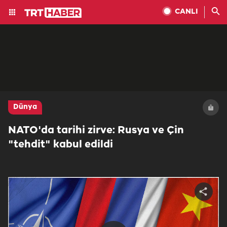
CANLI
Dünya
NATO'da tarihi zirve: Rusya ve Çin
"tehdit" kabul edildi
Share
video