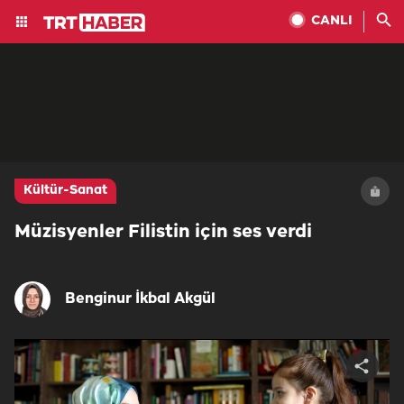
CANLI
Kültür-Sanat
Müzisyenler Filistin için ses verdi
Benginur İkbal Akgül
Share
video