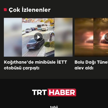
Çok İzlenenler
Kağıthane'de minibüsle İETT
Bolu Dağı Tüne
otobüsü çarpıştı
alev aldı
tabii