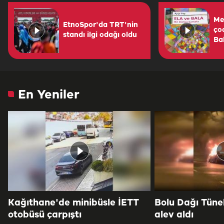
Me
EtnoSpor'da TRT'nin
ço
standı ilgi odağı oldu
Ba
En Yeniler
Kağıthane'de minibüsle İETT
Bolu Dağı Tüne
otobüsü çarpıştı
alev aldı