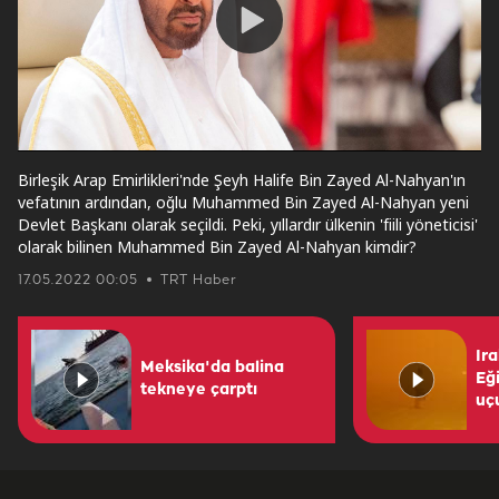
Play
Video
Birleşik Arap Emirlikleri'nde Şeyh Halife Bin Zayed Al-Nahyan'ın
vefatının ardından, oğlu Muhammed Bin Zayed Al-Nahyan yeni
Devlet Başkanı olarak seçildi. Peki, yıllardır ülkenin 'fiili yöneticisi'
olarak bilinen Muhammed Bin Zayed Al-Nahyan kimdir?
17.05.2022 00:05
TRT Haber
Ira
Meksika'da balina
Eği
tekneye çarptı
uç