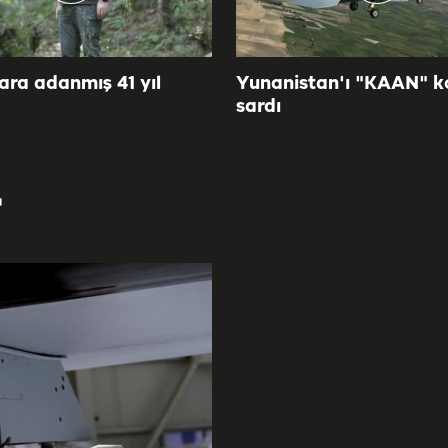
ra adanmış 41 yıl
Yunanistan'ı "KAAN" k
sardı
r