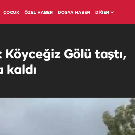
ÇOCUK
ÖZEL HABER
DOSYA HABER
DİĞER
 Köyceğiz Gölü taştı,
a kaldı