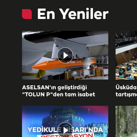
En Yeniler
ASELSAN'ın geliştirdiği
Üsküdar
"TOLUN P"den tam isabet
tartışm