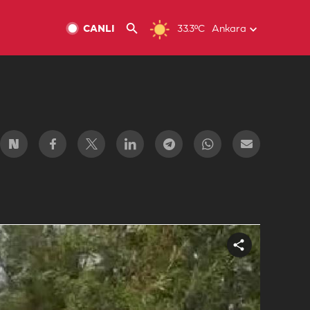
CANLI
33.3ºC
Ankara
Share
video