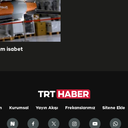
am isabet
m
Kurumsal
Yayın Akışı
Frekanslarımız
Sitene Ekle