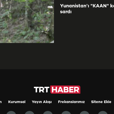
Yunanistan'ı "KAAN" k
sardı
m
Kurumsal
Yayın Akışı
Frekanslarımız
Sitene Ekle