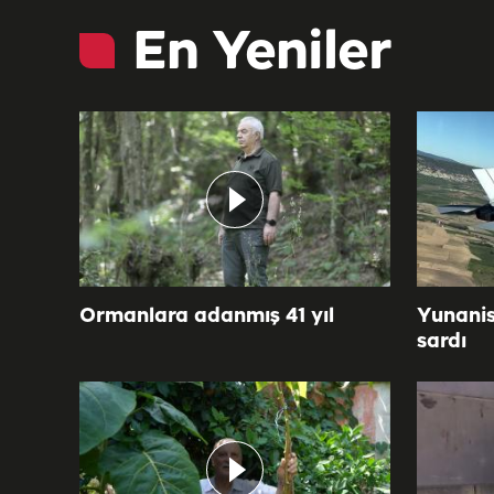
En Yeniler
Ormanlara adanmış 41 yıl
Yunanis
sardı