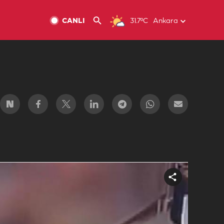
CANLI
31.7ºC
Ankara
Share
video