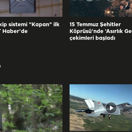
akip sistemi "Kapan" ilk
15 Temmuz Şehitler
T Haber'de
Köprüsü'nde 'Asırlık Ge
çekimleri başladı
r