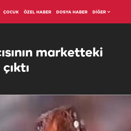
ÇOCUK
ÖZEL HABER
DOSYA HABER
DİĞER
sının marketteki
 çıktı