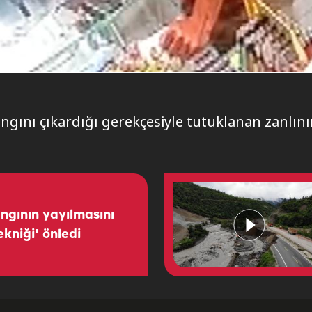
gını çıkardığı gerekçesiyle tutuklanan zanlını
ngının yayılmasını
ekniği' önledi