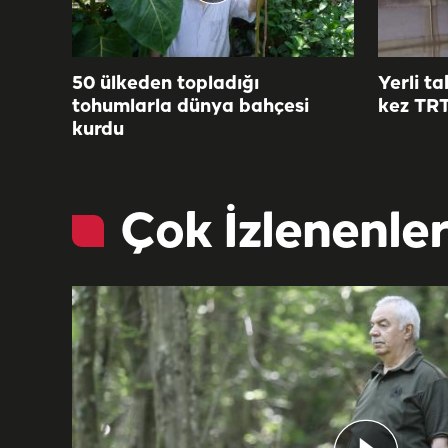
50 ülkeden topladığı
Yerli t
tohumlarla dünya bahçesi
kez TR
kurdu
Çok İzlenenle