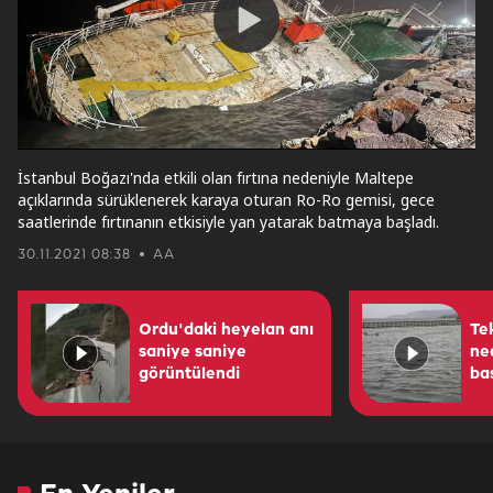
Play
Video
İstanbul Boğazı'nda etkili olan fırtına nedeniyle Maltepe
açıklarında sürüklenerek karaya oturan Ro-Ro gemisi, gece
saatlerinde fırtınanın etkisiyle yan yatarak batmaya başladı.
30.11.2021 08:38
AA
Ordu'daki heyelan anı
Te
saniye saniye
ned
görüntülendi
bas