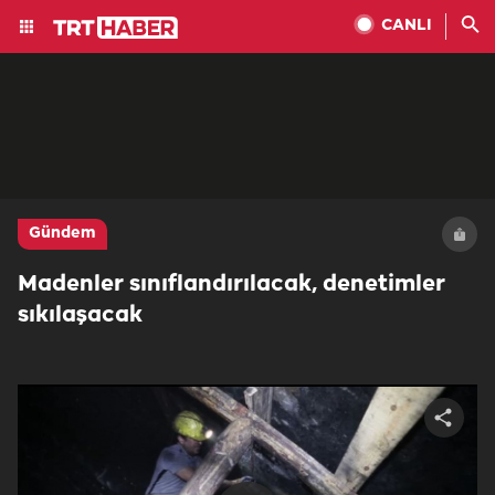
CANLI
Gündem
Madenler sınıflandırılacak, denetimler
sıkılaşacak
Share
video