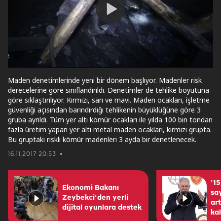
Play
Video
Maden denetimlerinde yeni bir dönem başlıyor. Madenler risk
derecelerine göre sınıflandırıldı. Denetimler de tehlike boyutuna
göre sıklaştırılıyor. Kırmızı, sarı ve mavi. Maden ocakları, işletme
güvenliği açısından barındırdığı tehlikenin büyüklüğüne göre 3
gruba ayrıldı. Tüm yer altı kömür ocakları ile yılda 100 bin tondan
fazla üretim yapan yer altı metal maden ocakları, kırmızı grupta.
Bu gruptaki riskli kömür madenleri 3 ayda bir denetlenecek.
16.11.2017 20:53
'1
Ekonomi Bakanı
say
Zeybekci'den yerli
ar
dijital oyunlara destek
ka