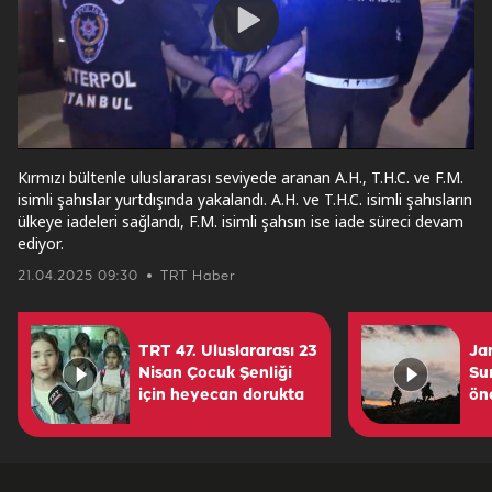
Play
Video
Kırmızı bültenle uluslararası seviyede aranan A.H., T.H.C. ve F.M.
isimli şahıslar yurtdışında yakalandı. A.H. ve T.H.C. isimli şahısların
ülkeye iadeleri sağlandı, F.M. isimli şahsın ise iade süreci devam
ediyor.
21.04.2025 09:30
TRT Haber
TRT 47. Uluslararası 23
Ja
Nisan Çocuk Şenliği
Su
için heyecan dorukta
ön