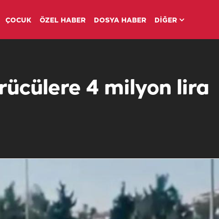
ÇOCUK
ÖZEL HABER
DOSYA HABER
DİĞER
ücülere 4 milyon lira