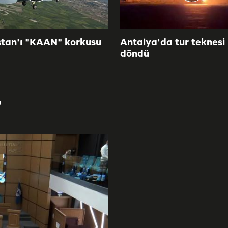
tan'ı "KAAN" korkusu
Antalya'da tur teknesi
döndü
r