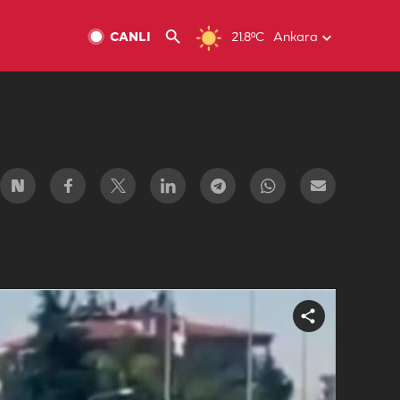
CANLI
21.8ºC
Ankara
Share
video