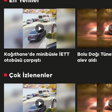
En Yeniler
Kağıthane'de minibüsle İETT
Bolu Dağı Tüne
otobüsü çarpıştı
alev aldı
Çok İzlenenler