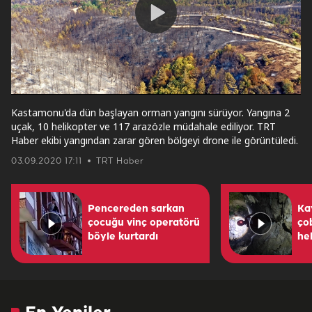
Play
Video
Kastamonu'da dün başlayan orman yangını sürüyor. Yangına 2
uçak, 10 helikopter ve 117 arazözle müdahale ediliyor. TRT
Haber ekibi yangından zarar gören bölgeyi drone ile görüntüledi.
03.09.2020 17:11
TRT Haber
Pencereden sarkan
Ka
çocuğu vinç operatörü
ço
böyle kurtardı
hel