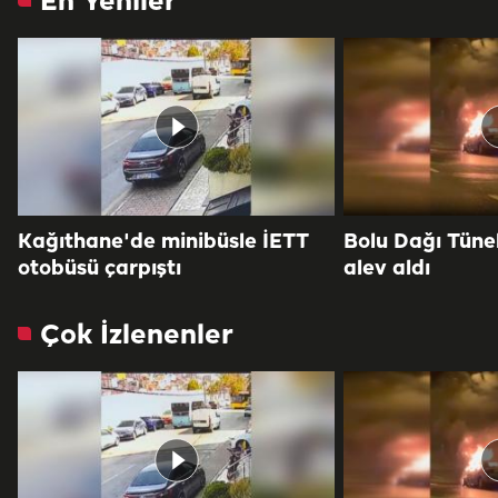
En Yeniler
Kağıthane'de minibüsle İETT
Bolu Dağı Tüne
otobüsü çarpıştı
alev aldı
Çok İzlenenler