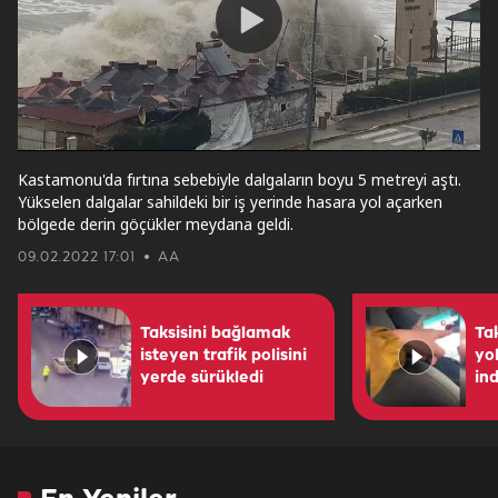
Play
Video
Kastamonu'da fırtına sebebiyle dalgaların boyu 5 metreyi aştı.
Yükselen dalgalar sahildeki bir iş yerinde hasara yol açarken
bölgede derin göçükler meydana geldi.
09.02.2022 17:01
AA
Taksisini bağlamak
Tak
isteyen trafik polisini
yo
yerde sürükledi
ind