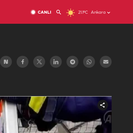
CANLI
21.1ºC
Ankara
Share
video