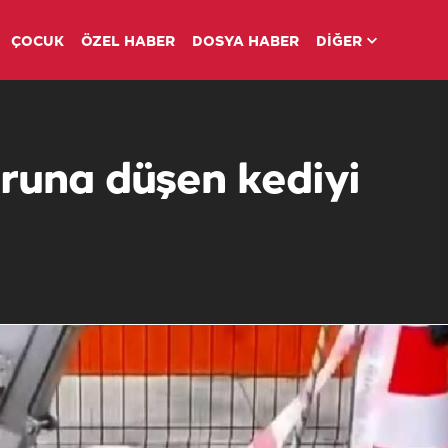
ÇOCUK
ÖZEL HABER
DOSYA HABER
DİĞER
runa düşen kediyi