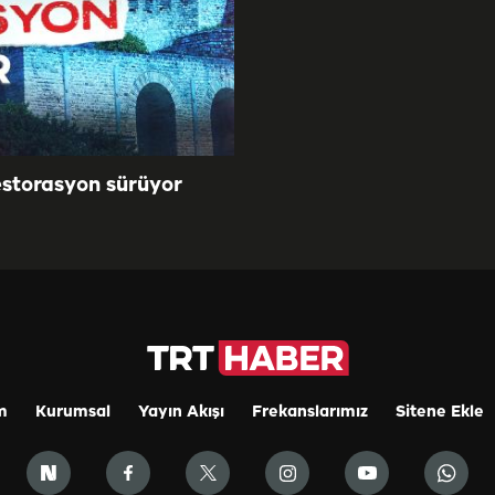
estorasyon sürüyor
m
Kurumsal
Yayın Akışı
Frekanslarımız
Sitene Ekle