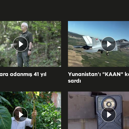
ra adanmış 41 yıl
Yunanistan'ı "KAAN" k
sardı