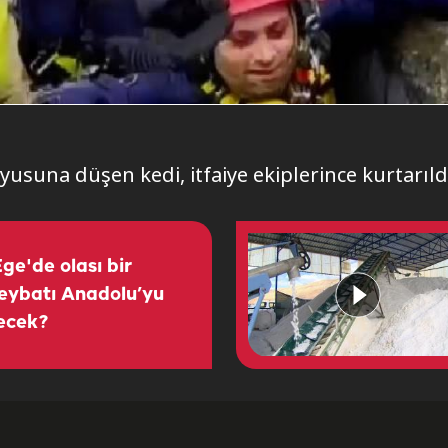
usuna düşen kedi, itfaiye ekiplerince kurtarıld
ge'de olası bir
ybatı Anadolu’yu
yecek?