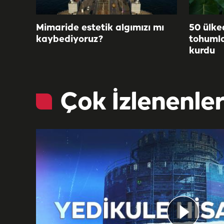
Mimaride estetik algımızı mı
50 ülke
kaybediyoruz?
tohumla
kurdu
Çok İzlenenle