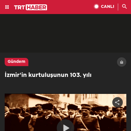
CANLI
Gündem
İzmir'in kurtuluşunun 103. yılı
Share
video