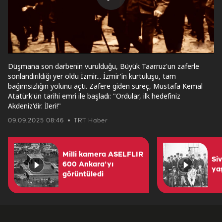
Play
Video
Düşmana son darbenin vurulduğu, Büyük Taarruz'un zaferle
sonlandırıldığı yer oldu İzmir... İzmir'in kurtuluşu, tam
bağımsızlığın yolunu açtı. Zafere giden süreç, Mustafa Kemal
Atatürk'ün tarihi emri ile başladı: "Ordular, ilk hedefiniz
Akdeniz'dir. İleri!"
09.09.2025 08:46
TRT Haber
Milli kamera ASELFLIR
Si
600 Ankara'yı
ya
görüntüledi