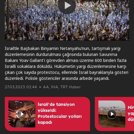
Play
Video
İsrail’de Başbakan Binyamin Netanyahu’nun, tartışmalı yargı
düzenlemesinin durdurulması çağrısında bulunan Savunma
Bakanı Yoav Gallant'ı görevden alması üzerine 600 binden fazla
İsrailli sokaklara döküldü. Hükümetin yargı düzenlemesine karşı
çıkan çok sayıda protestocu, ellerinde İsrail bayraklarıyla gösteri
düzenledi. Polisle göstericiler arasında arbede yaşandı.
27.03.2023 02:44
AA, İHA, TRT Haber
İsrail'de tansiyon
Hin
yükseldi:
ya
Protestocular yolları
düş
kapadı