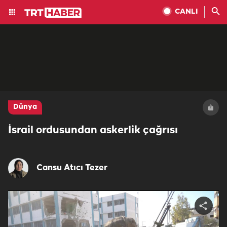
CANLI
Dünya
İsrail ordusundan askerlik çağrısı
Cansu Atıcı Tezer
Share
video