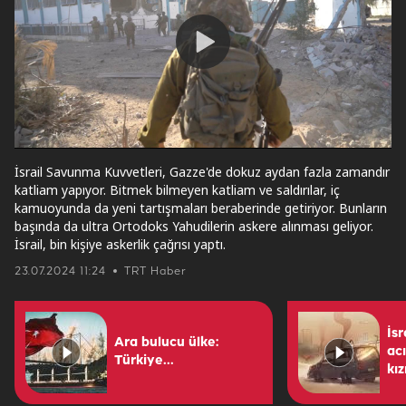
Play
Video
İsrail Savunma Kuvvetleri, Gazze'de dokuz aydan fazla zamandır
katliam yapıyor. Bitmek bilmeyen katliam ve saldırılar, iç
kamuoyunda da yeni tartışmaları beraberinde getiriyor. Bunların
başında da ultra Ortodoks Yahudilerin askere alınması geliyor.
İsrail, bin kişiye askerlik çağrısı yaptı.
23.07.2024 11:24
TRT Haber
İsr
Ara bulucu ülke:
ac
Türkiye...
kız