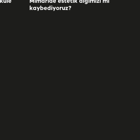
 küle
Mimaride estetik algımızı mı
kaybediyoruz?