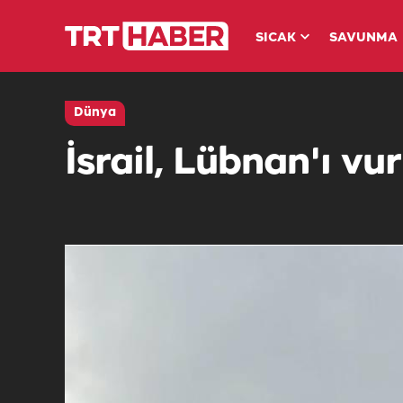
SICAK
SAVUNMA
Dünya
İsrail, Lübnan'ı vu