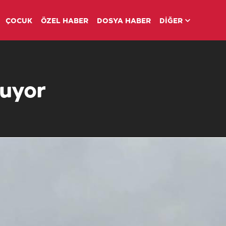
ÇOCUK
ÖZEL HABER
DOSYA HABER
DİĞER
ruyor