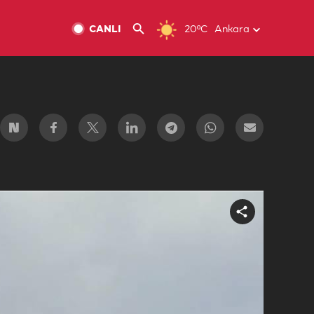
CANLI
20ºC
Ankara
Share
video