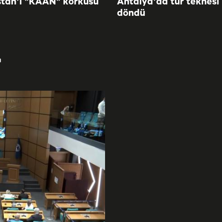
tan'ı "KAAN" korkusu
Antalya'da tur teknesi
döndü
r