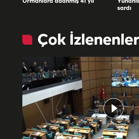
Ormanlara adanmış 41 yıl
Yunanis
sardı
Çok İzlenenle