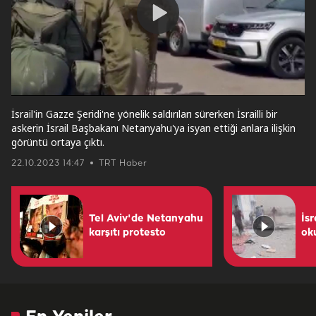
Play
Video
İsrail'in Gazze Şeridi'ne yönelik saldırıları sürerken İsrailli bir
askerin İsrail Başbakanı Netanyahu'ya isyan ettiği anlara ilişkin
görüntü ortaya çıktı.
22.10.2023 14:47
TRT Haber
Tel Aviv'de Netanyahu
İs
karşıtı protesto
ok