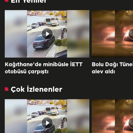
En Yeniler
Kağıthane'de minibüsle İETT
Bolu Dağı Tüne
otobüsü çarpıştı
alev aldı
Çok İzlenenler