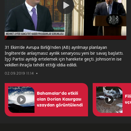
Play
Video
31 Ekim'de Avrupa Birliği'nden (AB) ayrılmayı planlayan
İngiltere'de anlaşmasız ayrılık senaryosu yeni bir savaş başlattı.
İşçi Partisi ayrılığı ertelemek için harekete geçti. Johnson'ın ise
vekilleri ihraçla tehdit ettiği iddia edildi.
02.09.2019 11:14
Bahamalar'da etkili
Fil
olan Dorian Kasırgası
uç
uzaydan görüntülendi