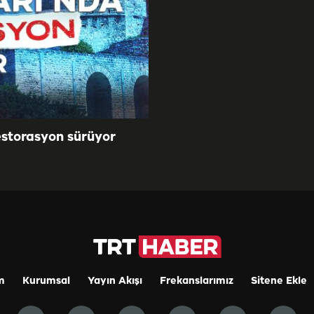
estorasyon sürüyor
m
Kurumsal
Yayın Akışı
Frekanslarımız
Sitene Ekle