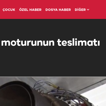
ÇOCUK
ÖZEL HABER
DOSYA HABER
DİĞER
er moturunun teslimatı