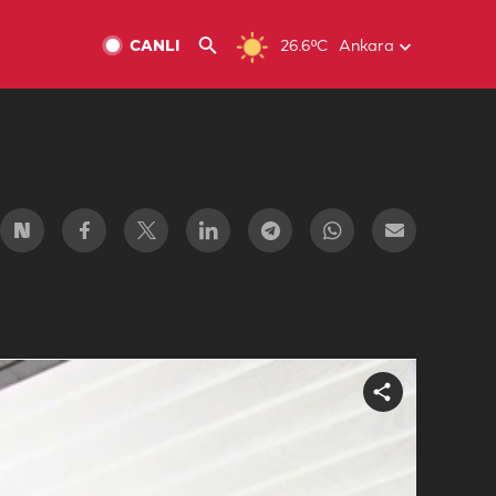
CANLI
26.6ºC
Ankara
Share
video