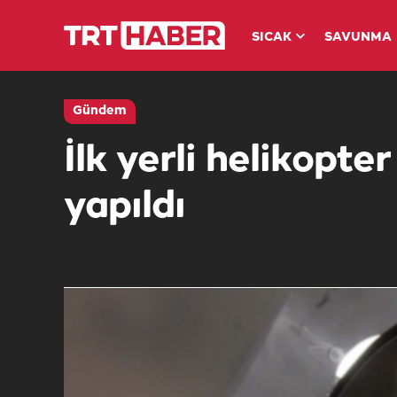
SICAK
SAVUNMA
Gündem
İlk yerli helikopt
yapıldı