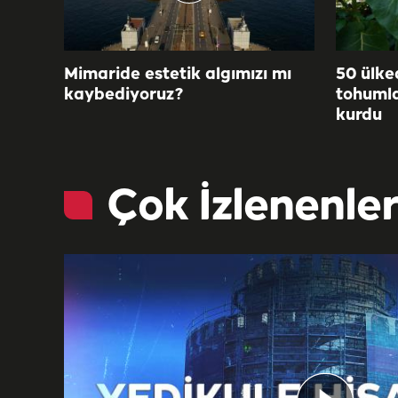
Mimaride estetik algımızı mı
50 ülke
kaybediyoruz?
tohumla
kurdu
Çok İzlenenle