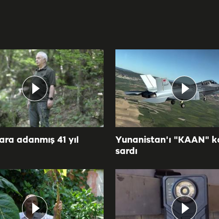
ra adanmış 41 yıl
Yunanistan'ı "KAAN" k
sardı