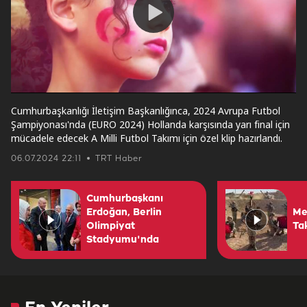
Play
Video
Cumhurbaşkanlığı İletişim Başkanlığınca, 2024 Avrupa Futbol
Şampiyonası'nda (EURO 2024) Hollanda karşısında yarı final için
mücadele edecek A Milli Futbol Takımı için özel klip hazırlandı.
06.07.2024 22:11
TRT Haber
Cumhurbaşkanı
Erdoğan, Berlin
Me
Olimpiyat
Ta
Stadyumu'nda