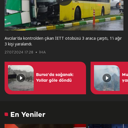
Play
Video
Avcılar'da kontrolden çıkan İETT otobüsü 3 araca çarptı, 1'i ağır
3 kişi yaralandı.
27.07.2024 17:28
İHA
Bursa'da sağanak:
Mu
Yollar göle döndü
yan
En Yeniler