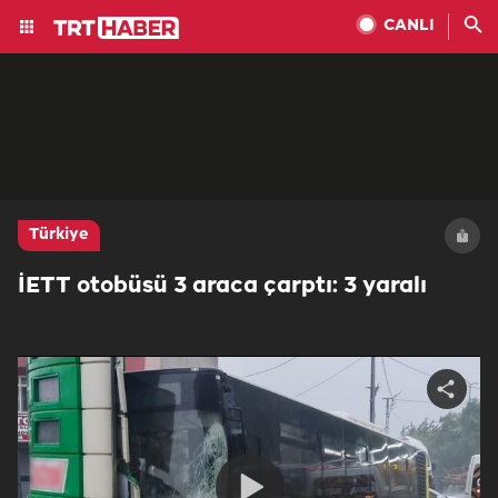
CANLI
Türkiye
İETT otobüsü 3 araca çarptı: 3 yaralı
Share
video